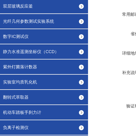
双层玻璃反应釜
常用邮
光纤几何参数测试实验系统
省
数字IC测试仪
静力水准遥测坐标仪（CCD）
详细地
紫外灯菌落计数器
补充说
实验室均质乳化机
翻转式萃取器
验证
机动车踏板手刹力计
负离子检测仪