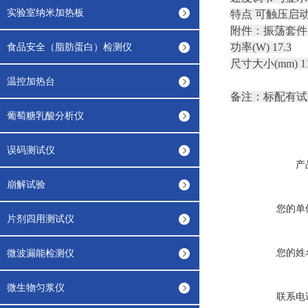
实验室纳米加热板
特点 可触压启
附件：振荡套件
食品安全（脂肪蛋白）检测仪
功率(W) 17.3
尺寸大小(mm) 11
温控加热台
备注：标配有试
葡萄糖乳酸分析仪
误码测试仪
产
崩解试验
您的单
片剂四用测试仪
您的姓
微波漏能检测仪
微生物匀浆仪
联系电