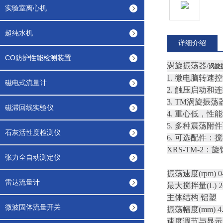
实验室离心机
超纯水机
详细介绍
CO防护性能检测装置
涡旋振荡器/
涡旋
1. 微电脑转
磁电式流量计
2. 触压启动
3. TM涡旋
磁滞回线实验仪
4. 重心低，性
5. 多种震荡
石灰活性度检测仪
6. 可选配件
XRS-TM-2
张力全自动测定仪
振荡速度(rpm) 0-
雷达流量计
最大搅拌量(L) 
主体结构 铝塑
微波固体流量开关
振荡幅度(mm) 4.
速度调节与显示