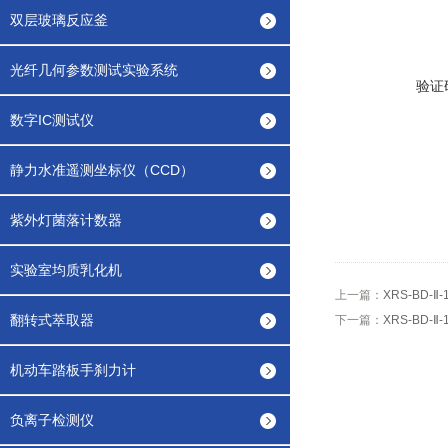
双层玻璃反应釜
光纤几何参数测试实验系统
验证
数字IC测试仪
静力水准遥测坐标仪（CCD）
紫外灯菌落计数器
实验室均质乳化机
上一篇：
XRS-BD-Ⅱ
翻转式萃取器
下一篇：
XRS-BD-
机动车踏板手刹力计
负离子检测仪