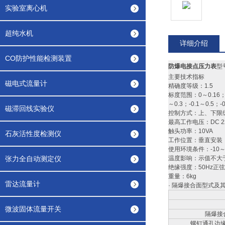
实验室离心机
超纯水机
详细介绍
CO防护性能检测装置
防爆电接点压力表
型号
主要技术指标
磁电式流量计
精确度等级：1.5
标度范围：0～0.16；0
～0.3；-0.1～0.5；-0
磁滞回线实验仪
控制方式：上、下限
最高工作电压：DC 22
触头功率：10VA
石灰活性度检测仪
工作位置：垂直安装
使用环境条件：-10
张力全自动测定仪
温度影响：示值不大于0
绝缘强度：50Hz正弦
重量：6kg
雷达流量计
· 隔爆接合面型式及
微波固体流量开关
隔爆接
螺钉通孔边缘