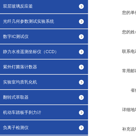
双层玻璃反应釜
您的单
光纤几何参数测试实验系统
您的姓
数字IC测试仪
联系电
静力水准遥测坐标仪（CCD）
紫外灯菌落计数器
常用邮
实验室均质乳化机
省
翻转式萃取器
详细地
机动车踏板手刹力计
负离子检测仪
补充说