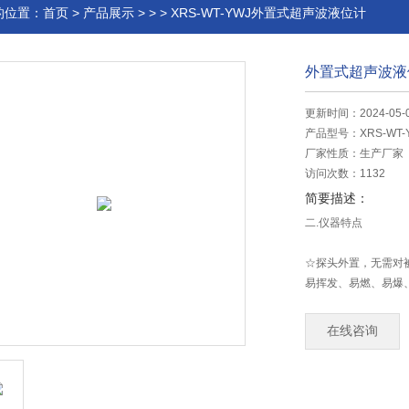
的位置：
首页
>
产品展示
> > > XRS-WT-YWJ外置式超声波液位计
外置式超声波液
更新时间：2024-05-
产品型号：
XRS-WT-
厂家性质：
生产厂家
访问次数：
1132
简要描述：
二.仪器特点
☆探头外置，无需对
易挥发、易燃、易爆
☆仪器无任何机械可
☆仪器内置ASIC
在线咨询
靠，能适合于各种被
☆仪器内置自动温度