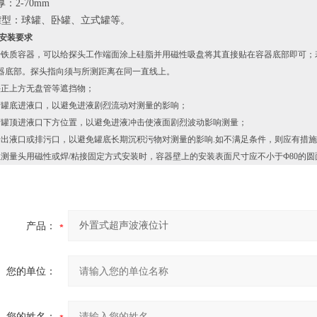
：2-70mm
罐型：球罐、卧罐、立式罐等。
头安装要求
于铁质容器，可以给探头工作端面涂上硅脂并用磁性吸盘将其直接贴在容器底部即可；
器底部。探头指向须与所测距离在同一直线上。
头正上方无盘管等遮挡物；
离罐底进液口，以避免进液剧烈流动对测量的影响；
离罐顶进液口下方位置，以避免进液冲击使液面剧烈波动影响测量；
于出液口或排污口，以避免罐底长期沉积污物对测量的影响.如不满足条件，则应有措
位测量头用磁性或焊/粘接固定方式安装时，容器壁上的安装表面尺寸应不小于Ф80的圆面
产品：
您的单位：
您的姓名：