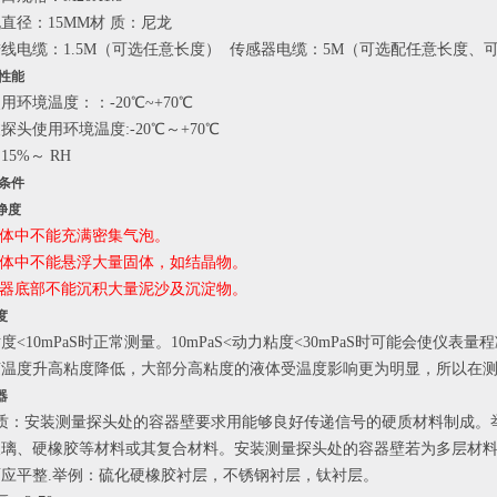
直径：15MM材 质：尼龙
线电缆：1.5M（可选任意长度） 传感器电缆：5M（可选配任意长度、
境性能
用环境温度：：-20℃~+70℃
探头使用环境温度:-20℃～+70℃
15%～ RH
用条件
净度
体中不能充满密集气泡。
中不能悬浮大量固体，如结晶物。
底部不能沉积大量泥沙及沉淀物。
度
度<10mPaS时正常测量。10mPaS<动力粘度<30mPaS时可能会使仪表量
随温度升高粘度降低，大部分高粘度的液体受温度影响更为明显，所以在
器
材质：安装测量探头处的容器壁要求用能够良好传递信号的硬质材料制成。
玻璃、硬橡胶等材料或其复合材料。安装测量探头处的容器壁若为多层材料
应平整.举例：硫化硬橡胶衬层，不锈钢衬层，钛衬层。