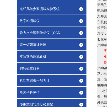
穿线孔
光纤几何参数测试实验系统
电源进
六.环
数字IC测试仪
主机使
超声波
静力水准遥测坐标仪（CCD）
湿度：
七.应
紫外灯菌落计数器
介质纯
液
实验室均质乳化机
液体
容器
介质粘
翻转式萃取器
动力粘
注：
机动车踏板手刹力计
被测容
1、
负离子检测仪
瓷、
外表面
便携式烟气湿度检测仪