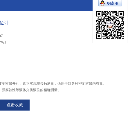
位计
07
YWJ
被测容器开孔，真正实现非接触测量，适用于对各种密闭容器内有毒、
、强腐蚀性等液体介质液位的精确测量。
动部件，寿命长。无腐蚀、无污染、使用面积广。
（智能超声波专用硬件集成电路），使仪器体积小、测量结果稳定、可
点击收藏
测液体和被测容器，现场安装简易，无需复杂的现场标定。
修正、自动固定