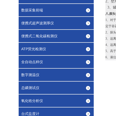
2、壁厚
3、
数据采集前端
八.探
1、对
便携式超声波测厚仪
定于容
2、探
便携式二氧化碳检测仪
3、远
4、远
ATP荧光检测仪
5、高
6、液
全自动点样仪
数字测温仪
总磷测试仪
氧化锆分析仪
台式盐度计