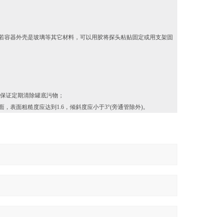
若容器外壳是玻璃等其它材料，可以用胶将探头粘贴固定或用支架固
施保证定期清除罐底污物；
，表面粗糙度应达到1.6，倾斜度应小于3°(旁通管除外)。