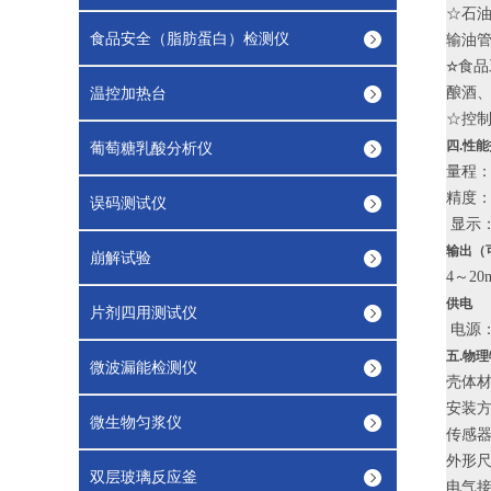
☆石
食品安全（脂肪蛋白）检测仪
输油管
食品
☆
温控加热台
酿酒、
☆控
四.性
葡萄糖乳酸分析仪
量程：3
精度：
误码测试仪
显示：
输出（
崩解试验
4～20
供电
片剂四用测试仪
电源：D
五.物
微波漏能检测仪
壳体材
安装
微生物匀浆仪
传感器
外形尺寸
双层玻璃反应釜
电气接