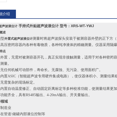
细介绍
手持式外贴超声波液位计 型号：XRS-WT-YWJ
超声波液位计
品概述
型
测量时将超声波探头安装于被测容器外壁的正下方（
外置式超声波液位计
，高压密闭容器内各种有毒物质，各种纯净液体的精确测量。仪器采用隔
器特点
头外置，无需对被测容器开孔，真正实现非接触测量，适用于对各种密闭
确测量。
器无任何机械可动部件，寿命长。无腐蚀、无污染、使用面积广。
内置ASIC（智能超声波专用硬件集成电路），使仪器体积小、测量结
，无需复杂的现场标定。
器内置自动温度修正、自动固定距离标定等多种校准功能，使测量结果更
功能齐全，具有RS485输出、4-20mA输出、开关量输出。
用领域
业制造业
在管道\储罐内部液位控制等