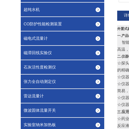
超纯水机
详
CO防护性能检测装置
外置式
一.产
磁电式流量计
智能
高温
磁滞回线实验仪
二.仪
☆探
石灰活性度检测仪
的精
☆仪
张力全自动测定仪
☆仪器
简易
雷达流量计
☆仪
☆仪器
微波固体流量开关
应
三.
☆药
实验室纳米加热板
反应液