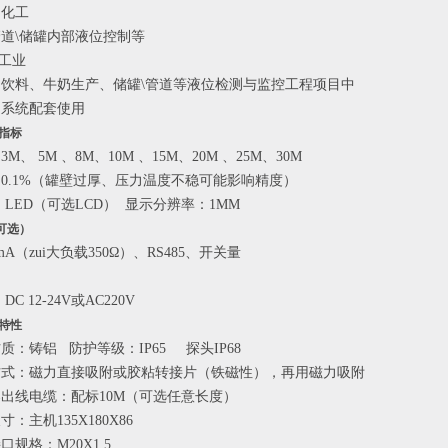
油化工
道\储罐内部液位控制等
工业
饮料、牛奶生产、储罐\管道等液位检测与监控工程项目中
制系统配套使用
能指标
M、 5M 、8M、10M 、15M、20M 、25M、30M
0.1%（罐壁过厚、压力温度不稳可能影响精度）
LED（可选LCD） 显示分辨率：1MM
可选）
mA（zui大负载350Ω）、RS485、开关量
C 12-24V或AC220V
理特性
质：铸铝 防护等级：IP65 探头IP68
方式：磁力直接吸附或胶粘转接片（铁磁性），再用磁力吸附
出线电缆：配标10M（可选任意长度）
：主机135X180X86
口规格：M20X1.5