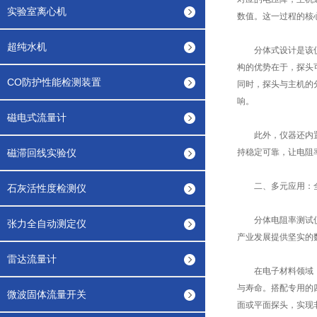
实验室离心机
数值。这一过程的核
超纯水机
分体式设计是该仪器
构的优势在于，探头
CO防护性能检测装置
同时，探头与主机的
响。
磁电式流量计
此外，仪器还内置了
磁滞回线实验仪
持稳定可靠，让电阻
二、多元应用：全
石灰活性度检测仪
分体电阻率测试仪凭
张力全自动测定仪
产业发展提供坚实的
雷达流量计
在电子材料领域，它
与寿命。搭配专用的
微波固体流量开关
面或平面探头，实现